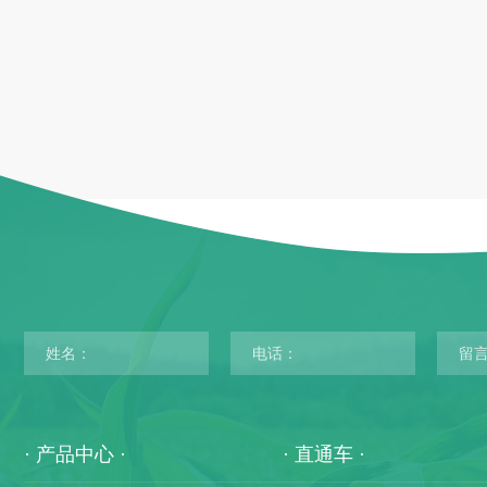
产品中心
直通车