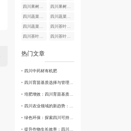
四川果树有机肥​厂家
四川果树有机肥批发
四川蔬菜有机肥
四川蔬菜有机肥厂家
四川蔬菜有机肥销售
四川茶叶有机肥
四川茶叶有机肥厂家
四川茶叶有机肥生产
热门文章
四川中药材有机肥
四川育苗基质选择与管理技巧
培肥增效：四川育苗基质关键指南
四川农业领域的新趋势：现代化育苗基质的推广
绿色环保：探索四川可持续发展的育苗基质方案
提升作物生长效率：四川育苗基质研究与实践