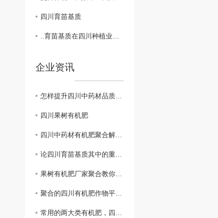
四川育苗基质
..育苗基质在四川种植业的应用探讨
企业资讯
怎样提升四川中药材品质的有效途径：有机肥的应用探索
四川果树有机肥
四川中药材有机肥聚合解答土地肥力持续降的问题？
论四川育苗基质其中的重要性及必要性
果树有机肥厂家聚合教你辨别水溶肥的方法
聚合的四川有机肥作物平时定植是如何施肥的?
常用的两大类有机肥，四川果树有机肥与商品有机肥，种植时用哪种好呢？