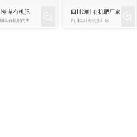
川烟草有机肥
四川烟叶有机肥厂家
四川烟草有机肥的主要特点有这些：1、营养 ：四川烟草有机肥含丰富的有机质及烟草所需的氮、磷、钾、钙、镁、硫、碳、铜、铁、锌、钼、硼等 16种大中微量元素，2、防病抗旱：施用烟草专用有机肥后在植株内形成抗体，有很强的抗病菌，抑杂菌功能，可防止烟草因土壤低温或缺少微量元素所产生的生理病害，可提高烟草抗低温、抗干旱、抗倒伏能
四川烟叶有机肥厂家带你了解烟草常用的有机肥料有哪些：烟草常用的有机肥料有：堆肥、厩肥、圈肥、绿肥、人畜尿粪、各类油脂的糟粕、腐殖肥以及土杂肥等。有机肥由于构成肥料的材料不同，即使同名的肥料，其有效养分的含量也千差万别。四川烟叶有机肥中含有比土壤高得的分解、半分解与末分解的有机物质，含有烟草多种需要的大量与微量营养元素，