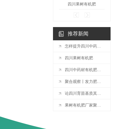
四川果树有机肥
四川
推荐新闻
怎样提升四川中药材品质的有效途径：有机肥的应用探索
四川果树有机肥
四川中药材有机肥聚合解答土地肥力持续降的问题？
聚合观察丨发力肥料外调大省，四川有机肥领域还有空间
论四川育苗基质其中的重要性及必要性
果树有机肥厂家聚合教你辨别水溶肥的方法